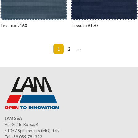
Tessuto #160
Tessuto #170
1
2
→
LAM SpA
Via Guido Rossa, 4
41057 Spilamberto (MO) Italy
Tel +39 059 784392