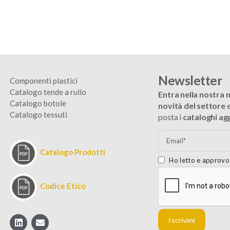
Newsletter
Componenti plastici
Catalogo tende a rullo
Entra nella nostra ma
Catalogo botole
novità del settore
e
Catalogo tessuti
posta i
cataloghi ag
Catalogo Prodotti
Ho letto e approvo 
Codice Etico
Iscrivimi