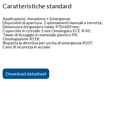
Caratteristiche standard
Applicazione: Aerazione + Emergenza;
Dispositivi di apertura: 2 azionamenti manuali a torretta;
Dimensioni d’ingombro telaio 970×630 mm;
Coperchio in cristallo 5 mm Omologato ECE-R 43;
Telaio di fissaggio in materiale plastico PA;
Omologazione R118;
Rispetta la direttiva per uscita di emergenza R107;
Cavo di sicurezza in acciaio.
Download datasheet