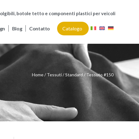
olgibili, botole tetto e componenti plastici per veicoli
gn
Blog
Contatto
Catalogo
Home
Tessuti
Standard
Tessuto #150