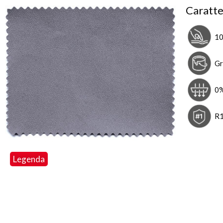
Caratte
10
Gr
0
R
Legenda