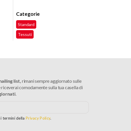
Categorie
Standard
Tessuti
iling list,
rimani sempre aggiornato sulle
 riceverai comodamente sulla tua casella di
giornati
.
i termini della
Privacy Policy
.