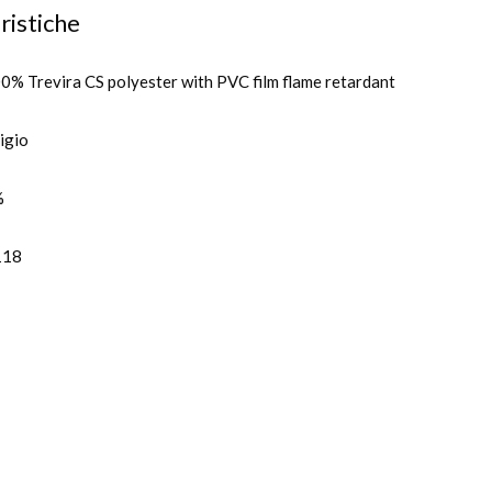
ristiche
0% Trevira CS polyester with PVC film flame retardant
igio
%
118